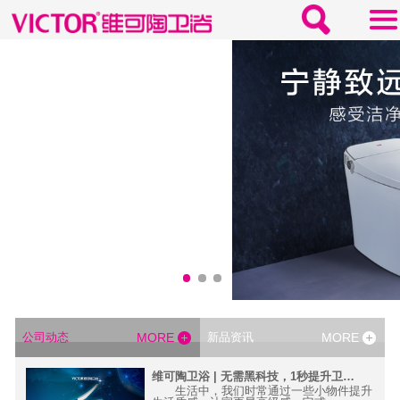
公司动态
MORE
新品资讯
MORE
活
维可陶卫浴 | 无需黑科技，1秒提升卫浴间高级感
质感
生活中，我们时常通过一些小物件提升