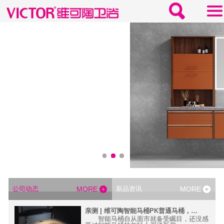
公司动态
MORE
新品资讯
MORE
科技，1秒提升卫浴间高级感
亲测 | 维可陶智能马桶PK普通马桶，孰更胜一筹？
件提升
智能马桶自从面市就备受瞩目，还没感