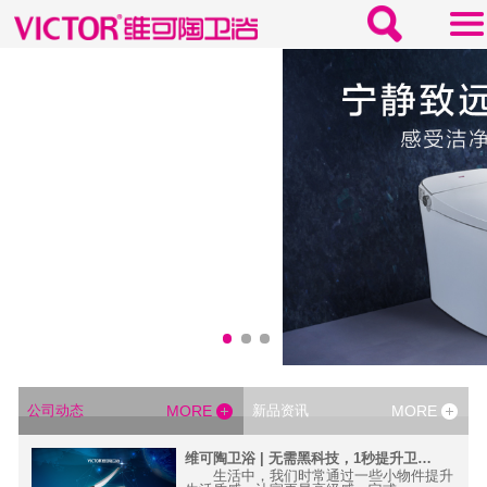
公司动态
MORE
新品资讯
MORE
活
维可陶卫浴 | 无需黑科技，1秒提升卫浴间高级感
质感
生活中，我们时常通过一些小物件提升