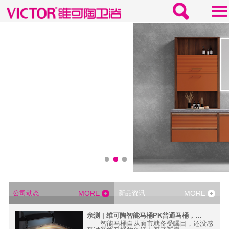
公司动态
MORE
新品资讯
MORE
科技，1秒提升卫浴间高级感
亲测 | 维可陶智能马桶PK普通马桶，孰更胜一筹？
件提升
智能马桶自从面市就备受瞩目，还没感